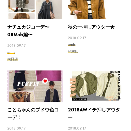
ナチュカジコーデ〜
秋の一押しアウター★
08Mab編〜
2018.09.17
urnis
2018.09.17
発寒店
urnis
大日店
ことちゃんのブドウ色コ
2018AWイチ押しアウタ
ーデ！
ー
2018.09.17
2018.09.17