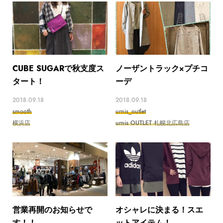
CUBE SUGARで秋支度ス
ノーザントラック×プチコ
タート！
ーデ
2018.09.18
2018.09.18
smooth
urnis_outlet
横浜店
urnis OUTLET 札幌北広島店
営業再開のお知らせで
オシャレに決まる！スエ
す！！
ットアイテム！