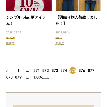
シンプル plus 柄アイテ
【羽織り物入荷致しまし
ム！
た！】
2018.09.15
2018.09.14
smooth
urnis
旭川店
新潟店
1
…
871
872
873
874
875
876
877
878
879
…
1,006