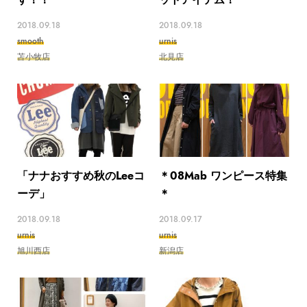
2018.09.18
2018.09.18
smooth
urnis
苫小牧店
北見店
「ナナおすすめ秋のLeeコ
＊08Mab ワンピース特集
ーデ」
＊
2018.09.18
2018.09.17
urnis
urnis
旭川西店
新潟店