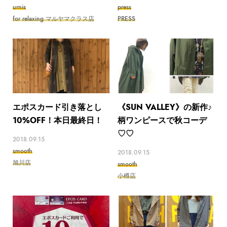
urnis
press
for relaxing マルヤマクラス店
PRESS
エポスカード引き落とし
《SUN VALLEY》の新作♪
10%OFF！本日最終日！
柄ワンピースで秋コーデ
♡♡
2018.09.15
smooth
2018.09.15
旭川店
smooth
小樽店