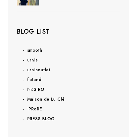
BLOG LIST
smooth
urnis
urnisoutlet
flatand
Ni:SiRO
Maison de Lu Clé
‘PRoRE
PRESS BLOG