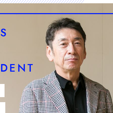
S
IDENT
の
に