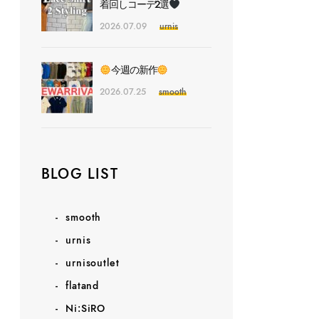
着回しコーデ2選
2026.07.09
urnis
今週の新作
2026.07.25
smooth
BLOG LIST
smooth
urnis
urnisoutlet
flatand
Ni:SiRO