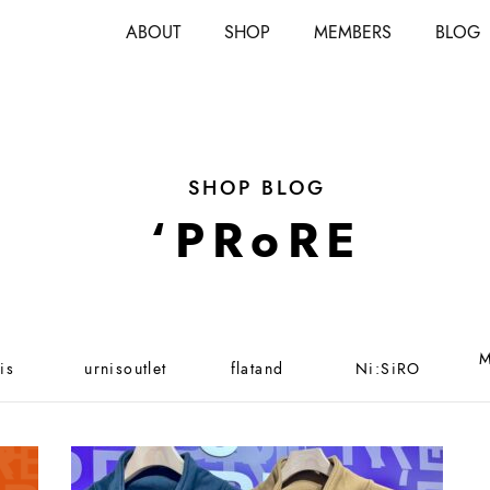
ABOUT
SHOP
MEMBERS
BLOG
SHOP BLOG
‘PRoRE
M
is
urnisoutlet
flatand
Ni:SiRO