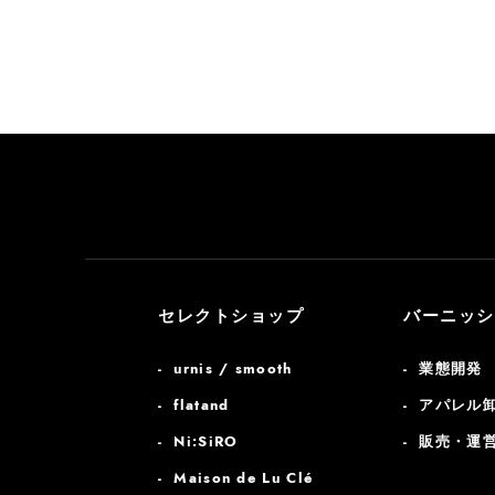
セレクトショップ
バーニッシ
urnis / smooth
業態開発
flatand
アパレル
Ni:SiRO
販売・運
Maison de Lu Clé