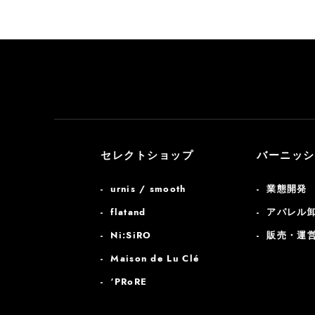
セレクトショップ
バーニッシ
urnis / smooth
業態開発
flatand
アパレル
Ni:SiRO
販売・運
Maison de Lu Clé
‘PRoRE