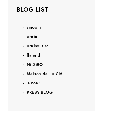
BLOG LIST
smooth
urnis
urnisoutlet
flatand
Ni:SiRO
Maison de Lu Clé
‘PRoRE
PRESS BLOG