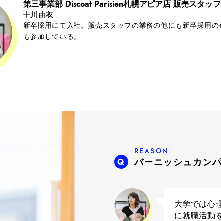
第三事業部
Discoat Parisien札幌アピア店
販売スタッフ
十川 由衣
新卒採用にて入社。販売スタッフの業務の他にも新卒採用の
も参加している。
REASON
バーニッシュカン
大学では心
に就職活動