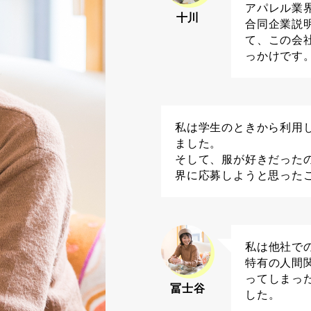
アパレル業
十川
合同企業説
て、この会
っかけです
私は学生のときから利用し
ました。
そして、服が好きだった
界に応募しようと思った
私は他社で
特有の人間
ってしまっ
冨士谷
した。