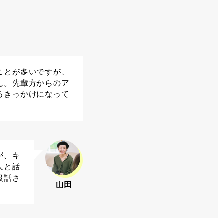
ことが多いですが、
ん。先輩方からのア
るきっかけになって
が、キ
人と話
段話さ
山田