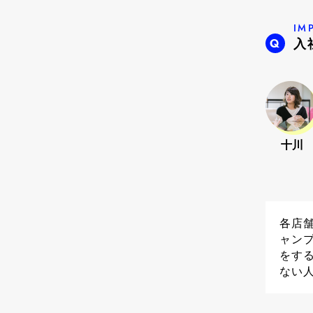
IM
入
十川
各店
ャン
をす
ない