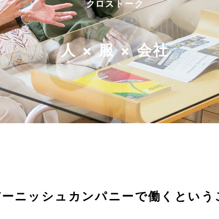
クロストーク
人 × 服 × 会社
バーニッシュカンパニーで
働くという