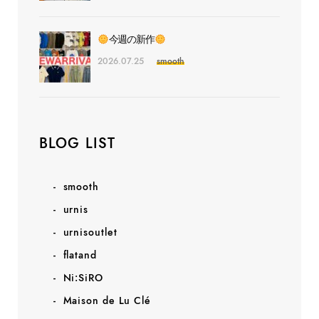
今週の新作
2026.07.25
smooth
BLOG LIST
smooth
urnis
urnisoutlet
flatand
Ni:SiRO
Maison de Lu Clé