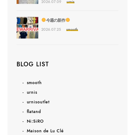
2026.07.09
urnis
今週の新作
2026.07.25
smooth
BLOG LIST
smooth
urnis
urnisoutlet
flatand
Ni:SiRO
Maison de Lu Clé