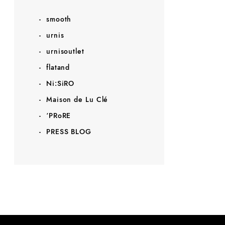
smooth
urnis
urnisoutlet
flatand
Ni:SiRO
Maison de Lu Clé
‘PRoRE
PRESS BLOG