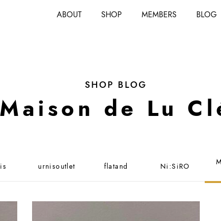
ABOUT
SHOP
MEMBERS
BLOG
SHOP BLOG
Maison de Lu Cl
M
is
urnisoutlet
flatand
Ni:SiRO