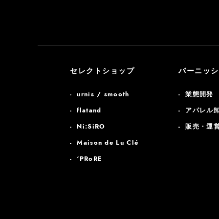
セレクトショップ
バーニッシ
urnis / smooth
業態開発
flatand
アパレル
Ni:SiRO
販売・運
Maison de Lu Clé
‘PRoRE