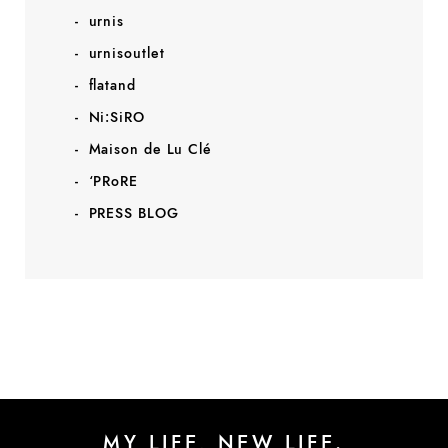
urnis
urnisoutlet
flatand
Ni:SiRO
Maison de Lu Clé
‘PRoRE
PRESS BLOG
MY LIFE, NEW LIFE.