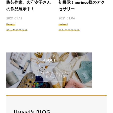
陶芸作家、久守夕子さん
初展示！aurinco様のアク
の作品展示中！
セサリー
2021.01.13
2021.01.06
flatand
flatand
マルヤマクラス
マルヤマクラス
flatand's BLOG