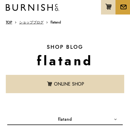
TOP
ショップブログ
flatand
SHOP BLOG
flatand
ONLINE SHOP
flatand