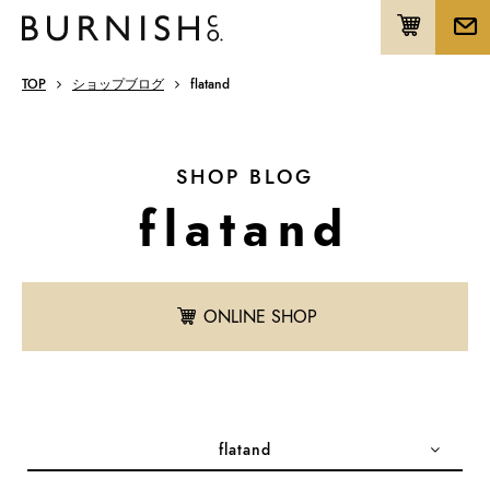
TOP
ショップブログ
flatand
SHOP BLOG
flatand
ONLINE SHOP
flatand