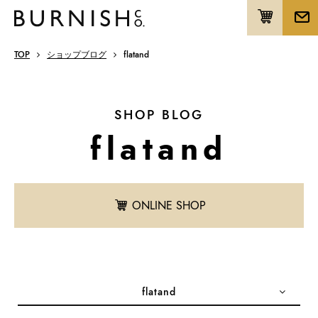
TOP
ショップブログ
flatand
SHOP BLOG
flatand
ONLINE SHOP
flatand