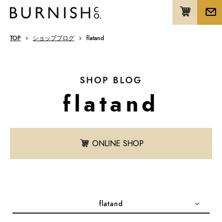
TOP
ショップブログ
flatand
SHOP BLOG
flatand
ONLINE SHOP
flatand