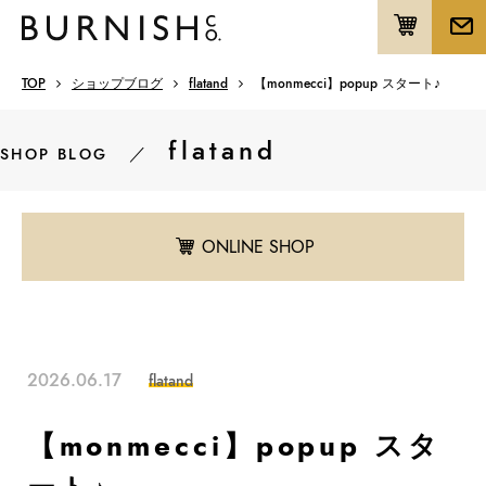
TOP
ショップブログ
flatand
【monmecci】popup スタート♪
flatand
／
SHOP BLOG
ONLINE SHOP
2026.06.17
flatand
【monmecci】popup スタ