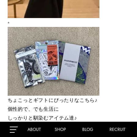
◦
ちょこっとギフトにぴったりなこちら♪
個性的で、でも生活に
しっかりと馴染むアイテム達♪
いつもと違うギフトに
ABOUT
SHOP
BLOG
RECRUIT
喜ぶ顔が目に浮かびますね♡