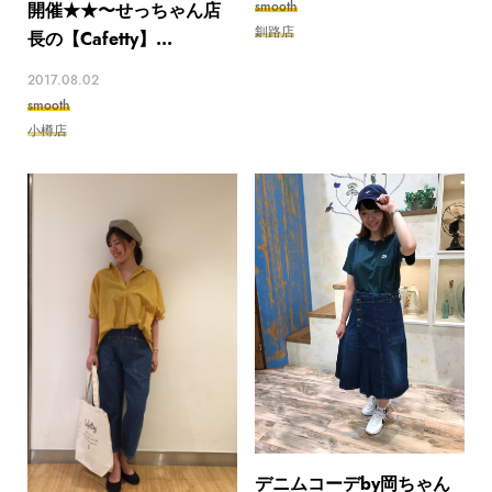
smooth
開催★★〜せっちゃん店
釧路店
長の【Cafetty】...
2017.08.02
smooth
小樽店
デニムコーデby岡ちゃん