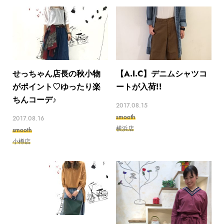
せっちゃん店長の秋小物
【A.I.C】デニムシャツコ
がポイント♡ゆったり楽
ートが入荷!!
ちんコーデ♪
2017.08.15
smooth
2017.08.16
横浜店
smooth
小樽店