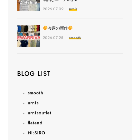
2026.07.09
urnis
今週の新作
2026.07.25
smooth
BLOG LIST
smooth
urnis
urnisoutlet
flatand
Ni:SiRO