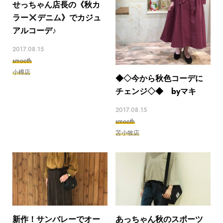
せっちゃん店長の《秋カ
ラー
デニム》でカジュ
アルコーデ♪
2017.08.15
smooth
小樽店
◆◇今から秋色コーデに
チェンジ◇◆ byマキ
2017.08.15
smooth
苫小牧店
新作！サンバレーでオー
あっちゃん秋のスポーツ