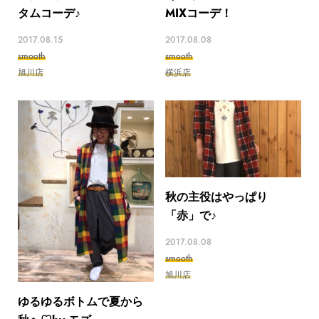
タムコーデ♪
MIXコーデ！
2017.08.15
2017.08.08
smooth
smooth
旭川店
横浜店
秋の主役はやっぱり
「赤」で♪
2017.08.08
smooth
旭川店
ゆるゆるボトムで夏から