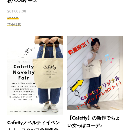
秋へ♡by モズ
2017.08.08
smooth
苫小牧店
【Cafetty】の新作でちょ
Cafettyノベルティイベン
い女っぽコーデ♪