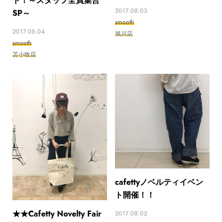
ト！～スタッフ全員集合
2017.08.03
SP～
smooth
2017.08.04
旭川店
smooth
苫小牧店
cafettyノベルティイベン
ト開催！！
★★Cafetty Novelty Fair
2017.08.02