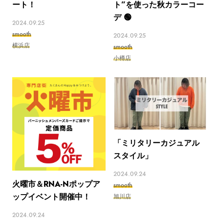
ート！
ト”を使った秋カラーコー
デ 🟢
2024.09.25
smooth
2024.09.25
横浜店
smooth
小樽店
「ミリタリーカジュアル
スタイル」
2024.09.24
火曜市＆RNA-Nポップア
smooth
ップイベント開催中！
旭川店
2024.09.24