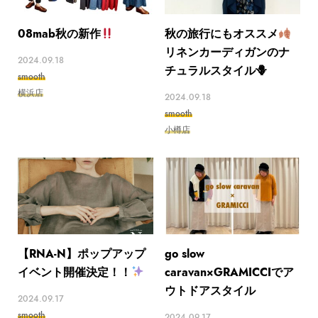
08mab秋の新作
秋の旅行にもオススメ
リネンカーディガンのナ
2024.09.18
チュラルスタイル🪻
smooth
横浜店
2024.09.18
smooth
小樽店
【RNA-N】ポップアップ
go slow
イベント開催決定！！
caravan×GRAMICCIでア
ウトドアスタイル
2024.09.17
smooth
2024.09.17