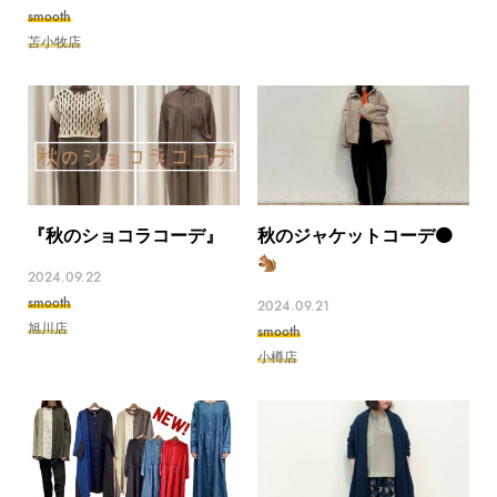
smooth
苫小牧店
『秋のショコラコーデ』
秋のジャケットコーデ🟠
2024.09.22
smooth
2024.09.21
旭川店
smooth
小樽店