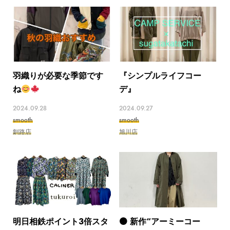
羽織りが必要な季節です
『シンプルライフコー
ね
デ』
2024.09.28
2024.09.27
smooth
smooth
釧路店
旭川店
明日相鉄ポイント3倍スタ
🟤 新作“アーミーコー