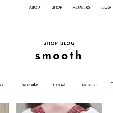
ABOUT
SHOP
MEMBERS
BLOG
SHOP BLOG
smooth
M
is
urnisoutlet
flatand
Ni:SiRO