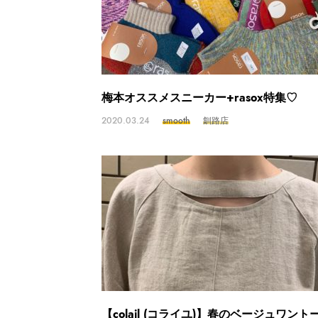
梅本オススメスニーカー+rasox特集♡
2020.03.24
smooth
釧路店
【colail (コライユ)】春のベージュワント