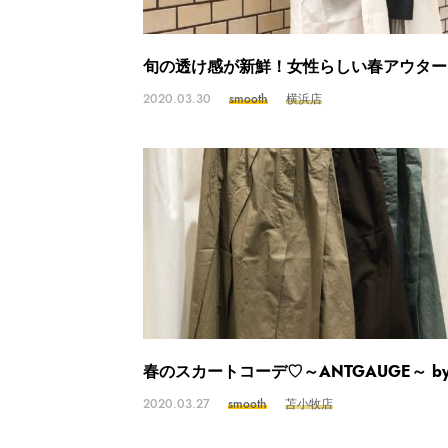
旬の透け感が新鮮！女性らしい春アウター
2020.03.30
smooth
横浜店
春のスカートコーデ♡～ANTGAUGE～ b
2020.03.27
smooth
苫小牧店