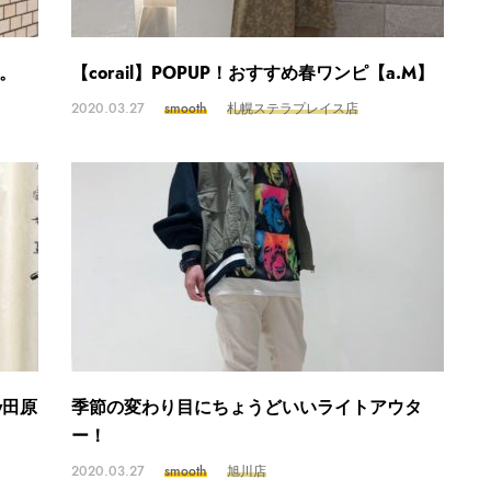
。
【corail】POPUP！おすすめ春ワンピ【a.M】
2020.03.27
smooth
札幌ステラプレイス店
y田原
季節の変わり目にちょうどいいライトアウタ
ー！
2020.03.27
smooth
旭川店