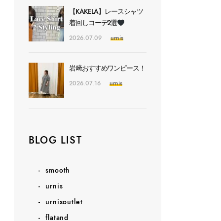
【KAKELA】レースシャツ
着回しコーデ2選
2026.07.09
urnis
岩﨑おすすめワンピース！
2026.07.16
urnis
BLOG LIST
smooth
urnis
urnisoutlet
flatand