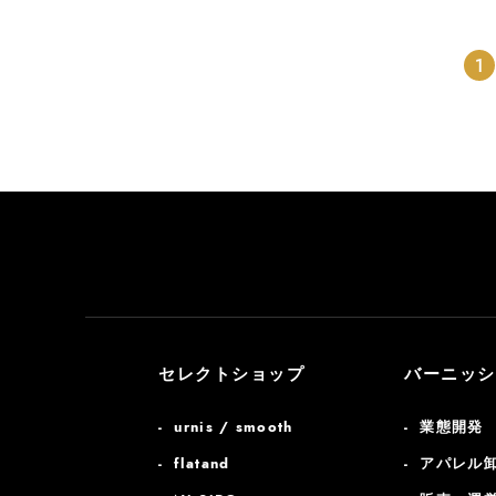
1
セレクトショップ
バーニッシ
urnis / smooth
業態開発
flatand
アパレル