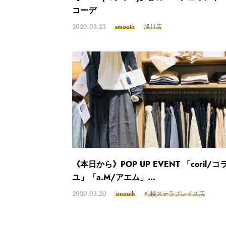
コーデ
2020.03.23
smooth
旭川店
《本日から》POP UP EVENT 「coril/コ
ユ」「a.M/アエム」...
2020.03.20
smooth
札幌ステラプレイス店