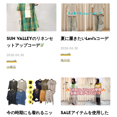
SUN VALLEYのリネンセ
夏に履きたいLevi'sコーデ
ットアップコーデ
2026.06.30
smooth
2026.06.30
旭川店
smooth
小樽店
今の時期にも着れるニッ
SALEアイテムを使用した