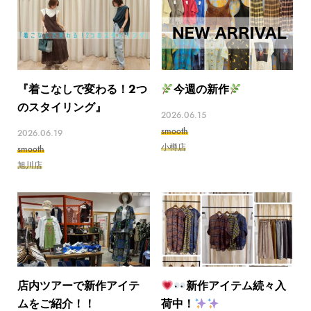
『着こなしで変わる！2つ
今週の新作
のスタイリング』
2026.06.15
smooth
2026.06.19
小樽店
smooth
旭川店
店内ツアーで新作アイテ
新作アイテム続々入
ムをご紹介！！
荷中！