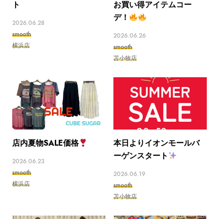
ト
お買い得アイテムコー
デ！
2026.06.28
smooth
2026.06.26
横浜店
smooth
苫小牧店
店内夏物SALE価格
本日よりイオンモールバ
ーゲンスタート
2026.06.23
smooth
2026.06.19
横浜店
smooth
苫小牧店