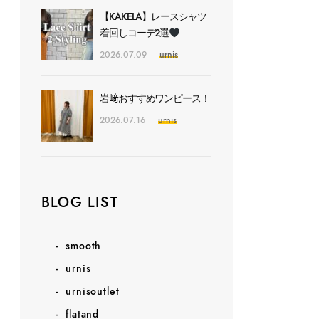
【KAKELA】レースシャツ
着回しコーデ2選
2026.07.09
urnis
岩﨑おすすめワンピース！
2026.07.16
urnis
BLOG LIST
smooth
urnis
urnisoutlet
flatand