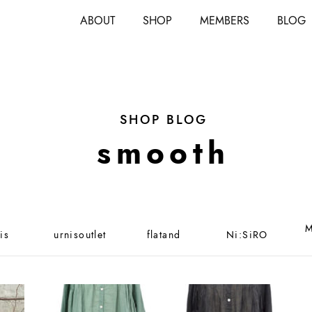
ABOUT
SHOP
MEMBERS
BLOG
SHOP BLOG
smooth
M
is
urnisoutlet
flatand
Ni:SiRO