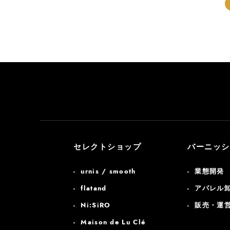
セレクトショップ
バーニッシ
urnis / smooth
業態開発
flatand
アパレル
Ni:SiRO
販売・運
Maison de Lu Clé