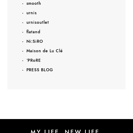
smooth
urnis
urnisoutlet
flatand
Ni:SiRO
Maison de Lu Clé
‘PRoRE
PRESS BLOG
MY LIFE, NEW LIFE.