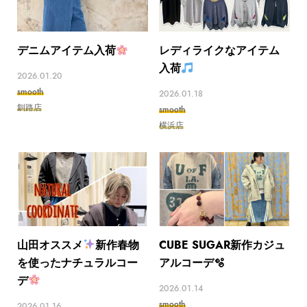
デニムアイテム入荷
レディライクなアイテム
入荷
2026.01.20
smooth
2026.01.18
釧路店
smooth
横浜店
山田オススメ
新作春物
CUBE SUGAR新作️️カジュ
を使ったナチュラルコー
アルコーデ🫧
デ
2026.01.14
smooth
2026.01.16