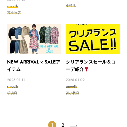
小樽店
smooth
苫小牧店
NEW ARRIVAL × SALEア
クリアランスセール＆コ
イテム
ーデ紹介
2026.01.11
2026.01.09
smooth
smooth
横浜店
苫小牧店
1
2