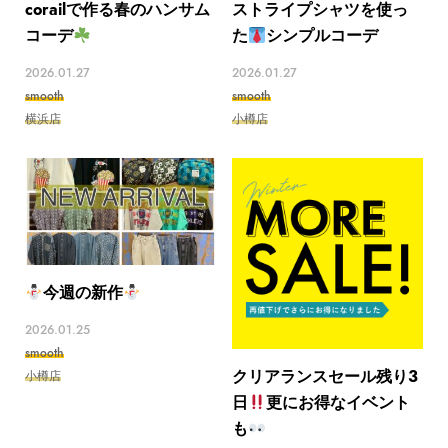
corailで作る春のハンサム
ストライプシャツを使っ
コーデ
た
シンプルコーデ
2026.01.27
2026.01.27
smooth
smooth
横浜店
小樽店
今週の新作
2026.01.25
smooth
クリアランスセール残り3
小樽店
日
更にお得なイベント
も