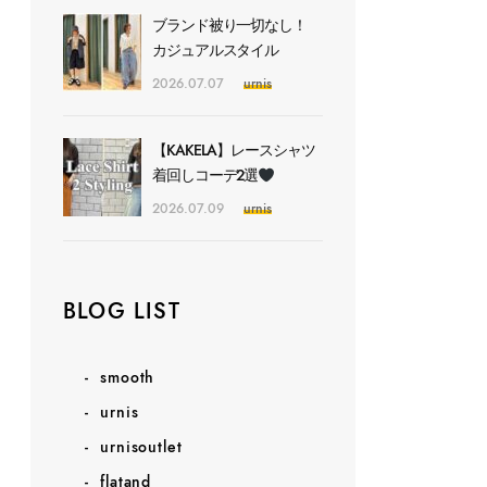
ブランド被り一切なし！
カジュアルスタイル
2026.07.07
urnis
【KAKELA】レースシャツ
着回しコーデ2選
2026.07.09
urnis
BLOG LIST
smooth
urnis
urnisoutlet
flatand