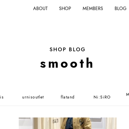
ABOUT
SHOP
MEMBERS
BLOG
SHOP BLOG
smooth
M
is
urnisoutlet
flatand
Ni:SiRO