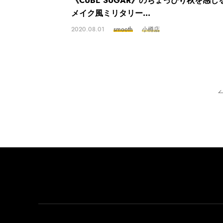
《CUBE SUGAR》のちょっぴり秋を感じ
メイク風ミリタリー...
2020.08.01
smooth
小樽店