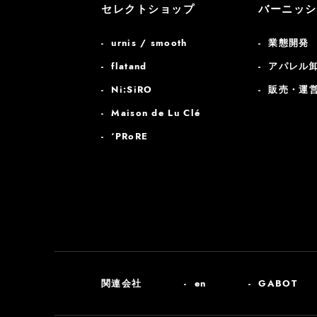
セレクトショップ
バーニッシ
urnis / smooth
業態開発
flatand
アパレル
Ni:SiRO
販売・運
Maison de Lu Clé
‘PRoRE
関連会社
en
GABOT