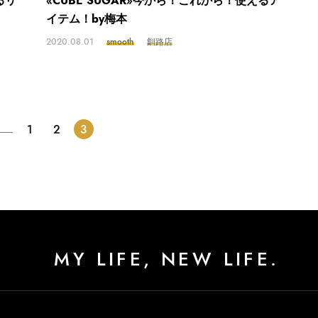
るリ
«CUBE SUGAR»今から！これから！使えるア
イテム！by梅本
2020.08.01
smooth
釧路店
1
2
3
MY LIFE, NEW LIFE.