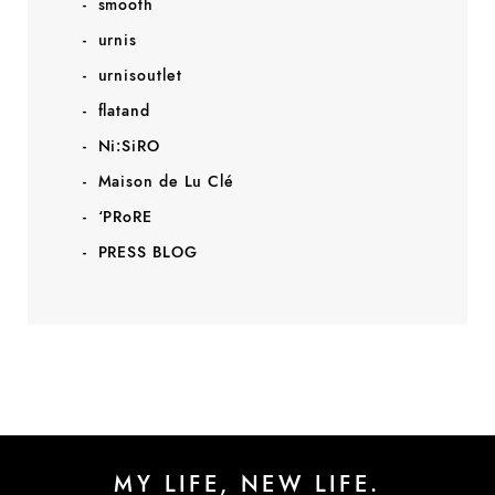
smooth
urnis
urnisoutlet
flatand
Ni:SiRO
Maison de Lu Clé
‘PRoRE
PRESS BLOG
MY LIFE, NEW LIFE.