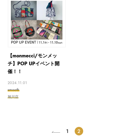
【monmecci/モンメッ
チ】POP UPイベント開
催！！
2024.11.01
smooth
旭川店
1
2