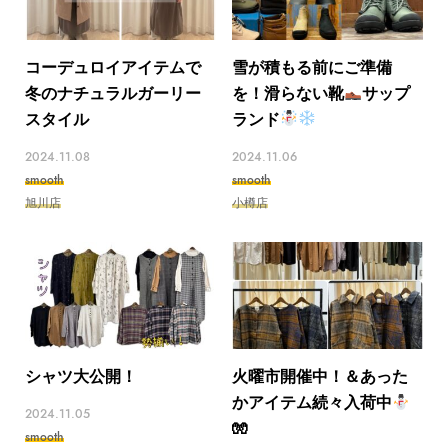
コーデュロイアイテムで
雪が積もる前にご準備
冬のナチュラルガーリー
を！滑らない靴
サップ
スタイル
ランド
2024.11.08
2024.11.06
smooth
smooth
旭川店
小樽店
シャツ大公開！
火曜市開催中！＆あった
かアイテム続々入荷中
2024.11.05
🧤
smooth