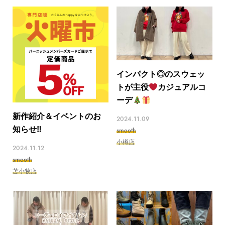
インパクト◎のスウェッ
トが主役
カジュアルコ
ーデ
新作紹介＆イベントのお
2024.11.09
知らせ‼︎
smooth
小樽店
2024.11.12
smooth
苫小牧店