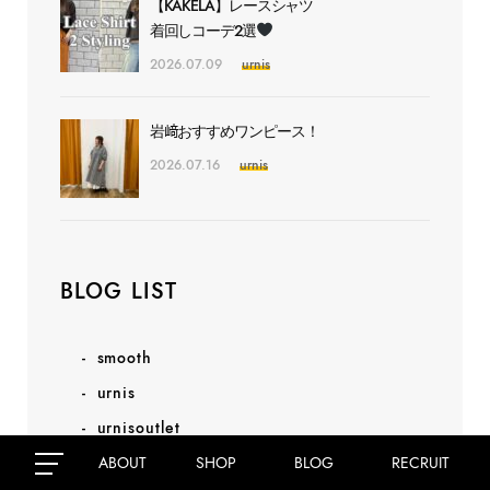
【KAKELA】レースシャツ
着回しコーデ2選
2026.07.09
urnis
岩﨑おすすめワンピース！
2026.07.16
urnis
BLOG LIST
smooth
urnis
urnisoutlet
flatand
ABOUT
SHOP
BLOG
RECRUIT