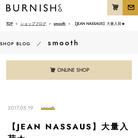
TOP
ショップブログ
smooth
【JEAN NASSAUS】大量入荷★
smooth
／
SHOP BLOG
ONLINE SHOP
2017.05.19
smooth
【JEAN NASSAUS】大量入