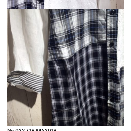
No.022-719-8852019