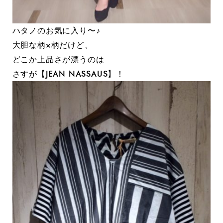
ハタノのお気に入り〜♪
大胆な柄×柄だけど、
どこか上品さが漂うのは
さすが【JEAN NASSAUS】！