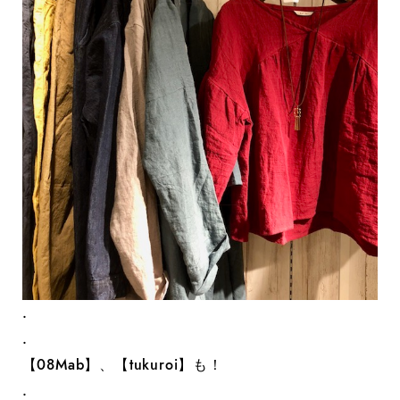
.
.
【08Mab】、【tukuroi】も！
.