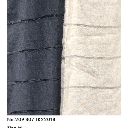
No.209-807-TK22018
Size.M