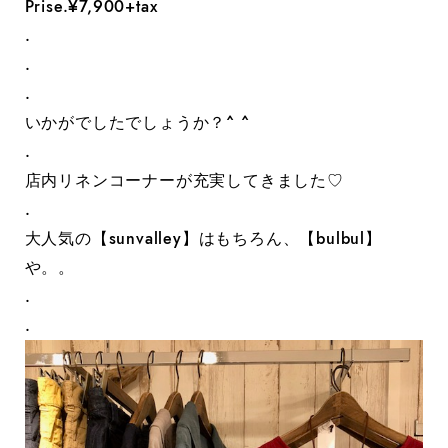
Prise.¥7,900+tax
.
.
.
いかがでしたでしょうか？^ ^
.
店内リネンコーナーが充実してきました♡
.
大人気の【sunvalley】はもちろん、【bulbul】
や。。
.
.