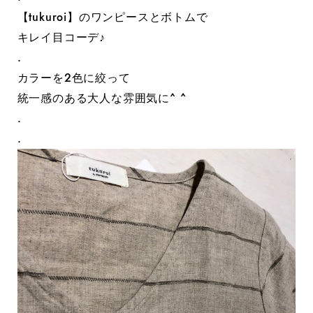
【tukuroi】のワンピースとボトムで
キレイ目コーデ♪
.
カラーを2色に絞って
統一感のある大人な雰囲気に^ ^
.
.