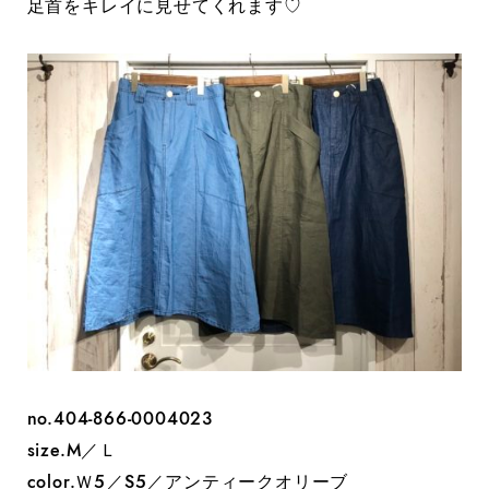
足首をキレイに見せてくれます♡
no.‭404-866-0004023
size.M／Ｌ
color.Ｗ5／S5／アンティークオリーブ