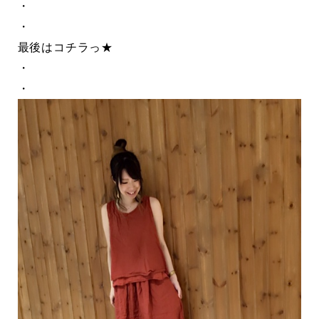
・
・
最後はコチラっ★
・
・