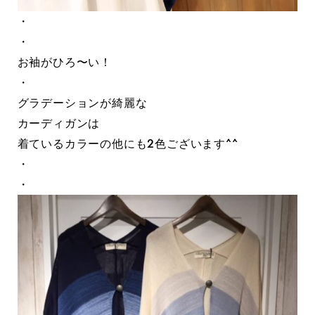
・
・
お袖がひろ〜い！
・
グラデーションが綺麗な
カーディガンは
着ているカラーの他にも2色ございます^^
・
・