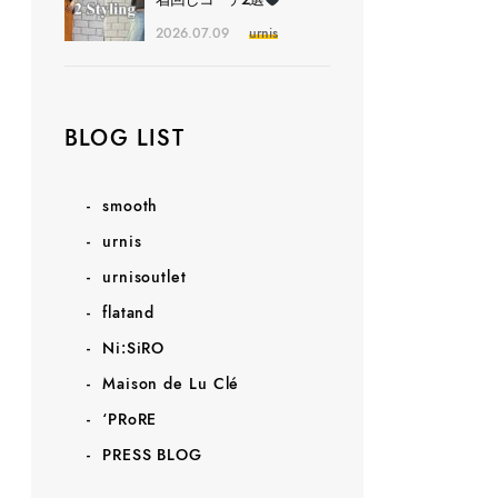
2026.07.09
urnis
BLOG LIST
smooth
urnis
urnisoutlet
flatand
Ni:SiRO
Maison de Lu Clé
‘PRoRE
PRESS BLOG