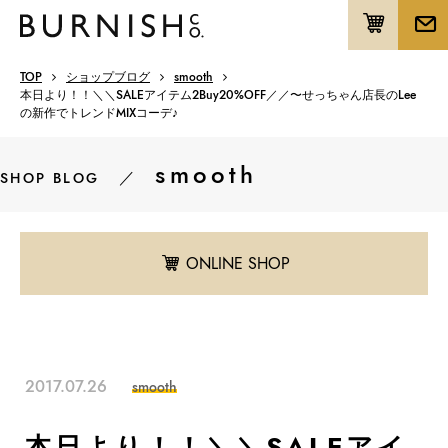
TOP
ショップブログ
smooth
本日より！！＼＼SALEアイテム2Buy20%OFF／／〜せっちゃん店長のLee
の新作でトレンドMIXコーデ♪
smooth
／
SHOP BLOG
ONLINE SHOP
2017.07.26
smooth
本日より！！＼＼SALEアイ