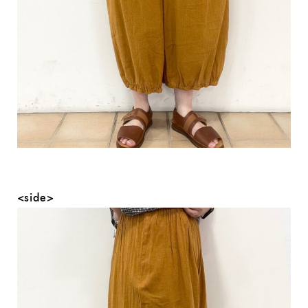
<side>