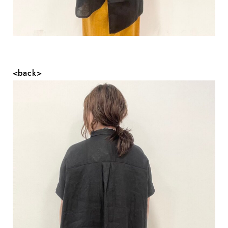
<back>