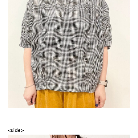
<side>