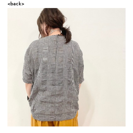
<back>