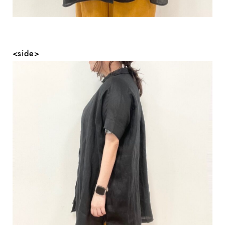
<side>