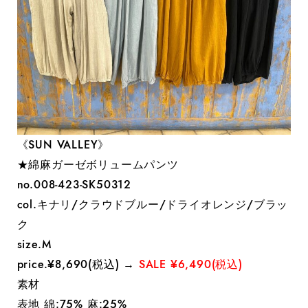
《SUN VALLEY》
★綿麻ガーゼボリュームパンツ
no.008-423-SK50312
col.キナリ/クラウドブルー/ドライオレンジ/ブラッ
ク
size.M
price.¥8,690(税込) →
SALE ¥6,490(税込)
素材
表地 綿:75% 麻:25%