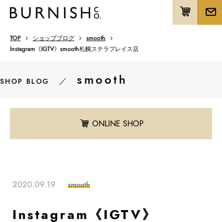
TOP
ショップブログ
smooth
Instagram《IGTV》smooth札幌ステラプレイス店
smooth
／
SHOP BLOG
ONLINE SHOP
2020.09.19
smooth
Instagram《IGTV》