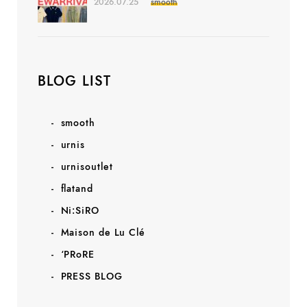
2026.07.25
smooth
BLOG LIST
smooth
urnis
urnisoutlet
flatand
Ni:SiRO
Maison de Lu Clé
‘PRoRE
PRESS BLOG