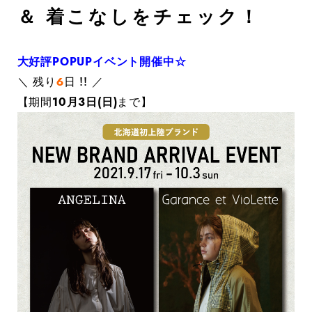
＆ 着こなしをチェック！
大好評POPUPイベント開催中☆
＼ 残り
６
日 !! ／
【期間
10月3日(日)
まで】