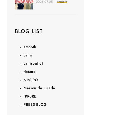
2026.07.25
smooth
BLOG LIST
smooth
urnis
urnisoutlet
flatand
Ni:SiRO
Maison de Lu Clé
‘PRoRE
PRESS BLOG