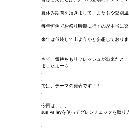
.
夏休み期間を頂きまして、またもや登別温
.
毎年恒例でお祭り時期に行くのが本当に楽
.
来年は仮装して出ようかと妄想しておりま
.
.
さて、気持ちもリフレッシュが出来たところで
ましたよー♡
.
.
では、テーマの発表です！！
.
.
今回は、、、
sun valleyを使ってグレンチェックを
.
.