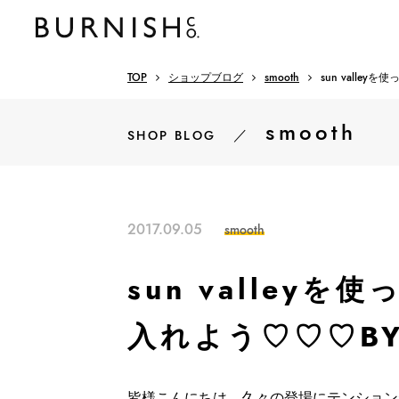
TOP
ショップブログ
smooth
sun vall
smooth
／
SHOP BLOG
2017.09.05
smooth
sun valley
入れよう♡♡♡B
皆様こんにちは、久々の登場にテンション