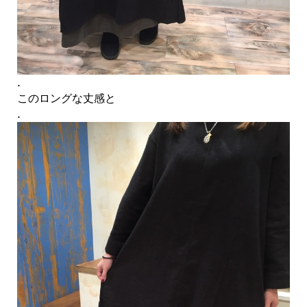
.
このロングな丈感と
.