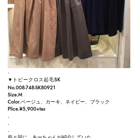
.
▼トビークロス起毛SK
No.008-748-SK80921
Size.M
Color.ベージュ、カーキ、ネイビー、ブラック
Plice.¥5,900+tax
.
.
.
前々回に、あーちゃんが紹介していた