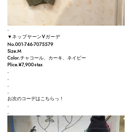
.
▼ネップヤーンVガーデ
No.
001-746-7075
579
Size.M
Color.チャコール、カーキ、ネイビー
Plice.¥7,900+tax
.
.
.
.
お次のコーデはこちらっ！
.
.