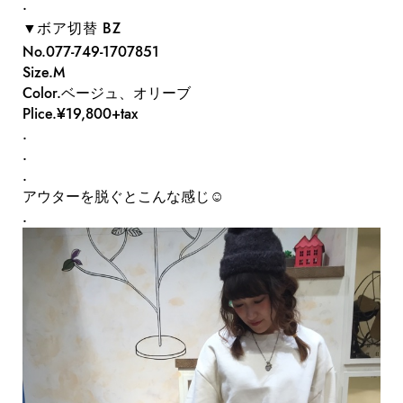
.
▼ボア切替 BZ
No.
077-749-1707
851
Size.M
Color.ベージュ、オリーブ
Plice.¥19,800+tax
.
.
.
アウターを脱ぐとこんな感じ☺︎
.