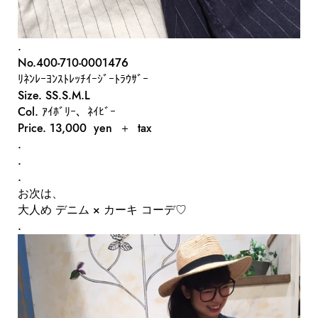
.
No.400-710-0001476
ﾘﾈﾝﾚｰﾖﾝｽﾄﾚｯﾁｲｰｼﾞｰﾄﾗｳｻﾞｰ
Size. SS.S.M.L
Col. ｱｲﾎﾞﾘｰ、ﾈｲﾋﾞｰ
Price. 13,000 yen ＋ tax
.
.
.
お次は、
大人め デニム × カーキ コーデ♡
.