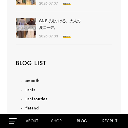
2026.07.07
urnis
SALEで見つける、大人の
夏コーデ。
2026.07.03
urnis
BLOG LIST
smooth
urnis
urnisoutlet
flatand
Ni:SiRO
ABOUT
SHOP
BLOG
RECRUIT
Maison de Lu Clé