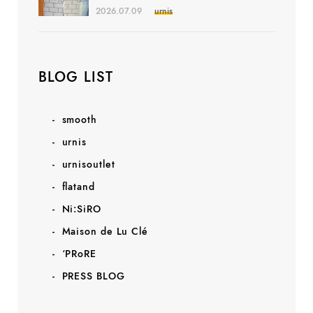
2026.07.09
urnis
BLOG LIST
smooth
urnis
urnisoutlet
flatand
Ni:SiRO
Maison de Lu Clé
‘PRoRE
PRESS BLOG