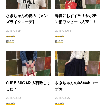
さきちゃんの夏の【メン
春夏におすすめ！サボテ
ズライクコーデ】
ン柄ワンピース入荷！！
2018.04.24
2018.04.04
smooth
smooth
横浜店
横浜店
CUBE SUGAR 入荷致しま
さきちゃんの08Mabコー
した!!
デ★
2018.03.15
2018.03.07
smooth
smooth