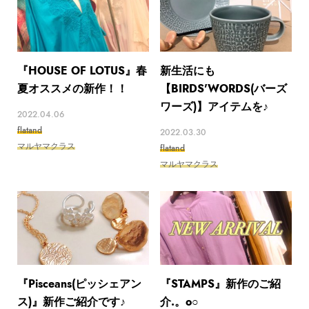
『HOUSE OF LOTUS』春
新生活にも
夏オススメの新作！！
【BIRDS'WORDS(バーズ
ワーズ)】アイテムを♪
2022.04.06
flatand
2022.03.30
マルヤマクラス
flatand
マルヤマクラス
『Pisceans(ピッシェアン
『STAMPS』新作のご紹
ス)』新作ご紹介です♪
介.。o○