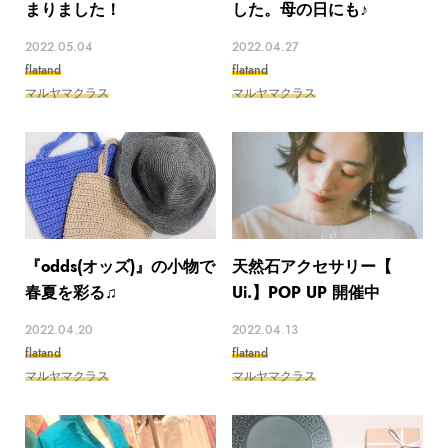
まりました！
した。母の日にも♪
2022.05.04
2022.04.27
flatand
flatand
マルヤマクラス
マルヤマクラス
『odds(オッズ)』の小物で
天然石アクセサリー【
春夏を彩る♫
Ui.】POP UP 開催中
2022.04.20
2022.04.13
flatand
flatand
マルヤマクラス
マルヤマクラス