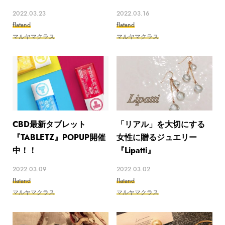
2022.03.23
2022.03.16
flatand
flatand
マルヤマクラス
マルヤマクラス
CBD最新タブレット
「リアル」を大切にする
『TABLETZ』POPUP開催
女性に贈るジュエリー
中！！
『Lipatti』
2022.03.09
2022.03.02
flatand
flatand
マルヤマクラス
マルヤマクラス