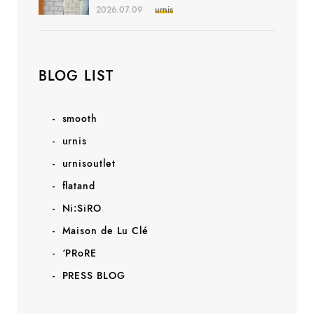
2026.07.09
urnis
BLOG LIST
smooth
urnis
urnisoutlet
flatand
Ni:SiRO
Maison de Lu Clé
‘PRoRE
PRESS BLOG