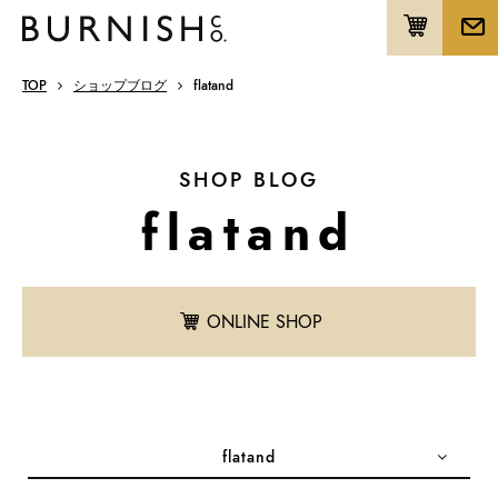
TOP
ショップブログ
flatand
SHOP BLOG
flatand
ONLINE SHOP
flatand