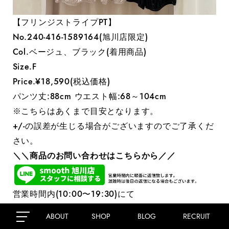
【フリンジストライプPT】
No.240-416-1589164(旭川店限定)
Col.ベージュ、ブラック(着用商品)
Size.F
Price.¥18,590(税込価格)
パンツ丈:88cm ウエスト幅:68～104cm
※こちらはあくまで目安となります。
+/-の誤差が生じる場合がございますのでご了承くだ
さい。
＼＼商品のお問い合わせはこちらから／／
営業時間内(10:00〜19:30)にて
返信が可能です。
ABOUT
SHOP
BLOG
RECRUIT
※店内混雑時は返信が