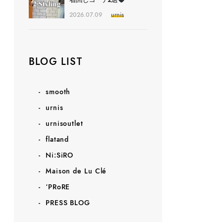
2026.07.09
urnis
BLOG LIST
smooth
urnis
urnisoutlet
flatand
Ni:SiRO
Maison de Lu Clé
‘PRoRE
PRESS BLOG