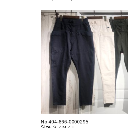
No.404-866-0000295
Size.Ｓ／Ｍ／Ｌ