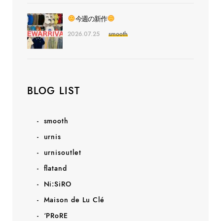
今週の新作
2026.07.25
smooth
BLOG LIST
smooth
urnis
urnisoutlet
flatand
Ni:SiRO
Maison de Lu Clé
‘PRoRE