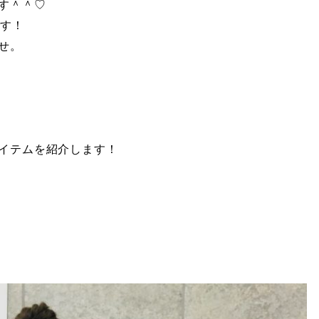
す＾＾♡
です！
せ。
イテムを紹介します！