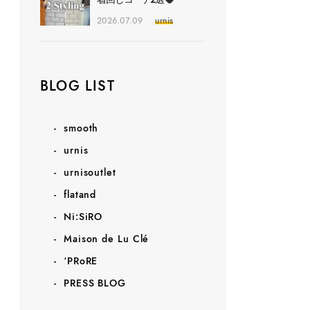
2026.07.09
urnis
BLOG LIST
smooth
urnis
urnisoutlet
flatand
Ni:SiRO
Maison de Lu Clé
‘PRoRE
PRESS BLOG