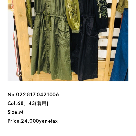
No.022-817-0421006
Col.68、43(着用)
Size.M
Price.24,000yen+tax