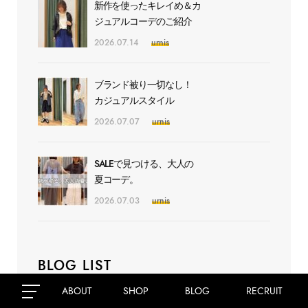
新作を使ったキレイめ＆カ
ジュアルコーデのご紹介
2026.07.14
urnis
ブランド被り一切なし！
カジュアルスタイル
2026.07.07
urnis
SALEで見つける、大人の
夏コーデ。
2026.07.03
urnis
BLOG LIST
ABOUT
SHOP
BLOG
RECRUIT
smooth