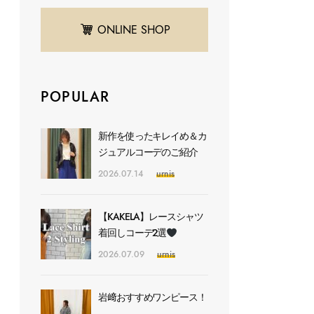
ONLINE SHOP
POPULAR
新作を使ったキレイめ＆カ
ジュアルコーデのご紹介
2026.07.14
urnis
【KAKELA】レースシャツ
着回しコーデ2選
2026.07.09
urnis
岩﨑おすすめワンピース！