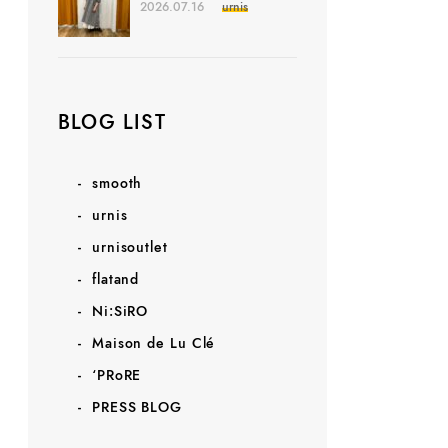
2026.07.16
urnis
BLOG LIST
smooth
urnis
urnisoutlet
flatand
Ni:SiRO
Maison de Lu Clé
‘PRoRE
PRESS BLOG