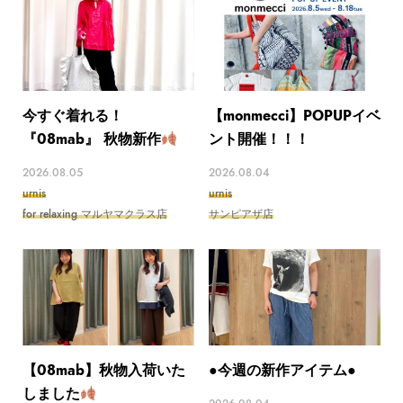
今すぐ着れる！
【monmecci】POPUPイベ
『08mab』 秋物新作
ント開催！！！
2026.08.05
2026.08.04
urnis
urnis
for relaxing マルヤマクラス店
サンピアザ店
【08mab】秋物入荷いた
●今週の新作アイテム●
しました