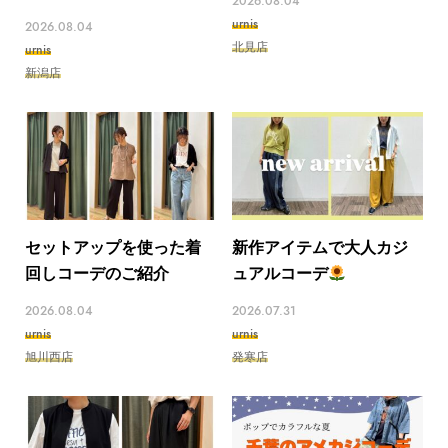
2026.08.04
urnis
2026.08.04
北見店
urnis
新潟店
セットアップを使った着
新作アイテムで大人カジ
回しコーデのご紹介
ュアルコーデ
2026.08.04
2026.07.31
urnis
urnis
旭川西店
発寒店