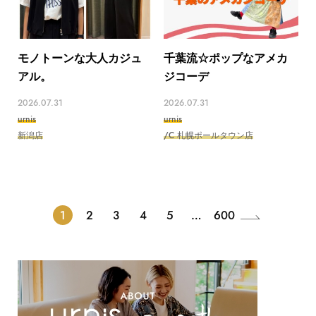
モノトーンな大人カジュ
千葉流☆ポップなアメカ
アル。
ジコーデ
2026.07.31
2026.07.31
urnis
urnis
新潟店
/C 札幌ポールタウン店
1
2
3
4
5
…
600