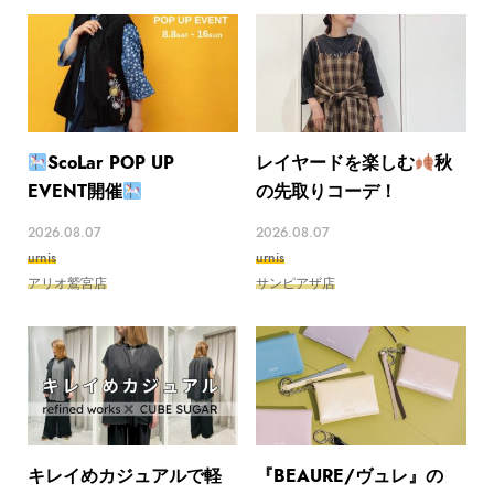
ScoLar POP UP
レイヤードを楽しむ
秋
EVENT開催
の先取りコーデ！
2026.08.07
2026.08.07
urnis
urnis
アリオ鷲宮店
サンピアザ店
キレイめカジュアルで軽
『BEAURE/ヴュレ』の