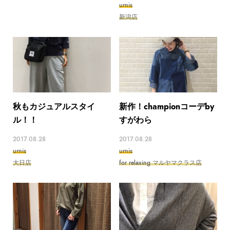
urnis
新潟店
秋もカジュアルスタイ
新作！championコーデby
ル！！
すがわら
2017.08.28
2017.08.28
urnis
urnis
大日店
for relaxing マルヤマクラス店