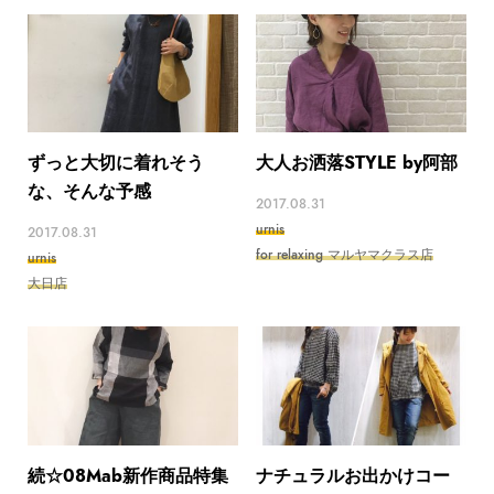
ずっと大切に着れそう
大人お洒落STYLE by阿部
な、そんな予感
2017.08.31
urnis
2017.08.31
for relaxing マルヤマクラス店
urnis
大日店
続☆08Mab新作商品特集
ナチュラルお出かけコー