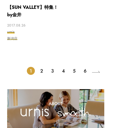
【SUN VALLEY】特集！
by金井
2017.08.26
urnis
新潟店
1
2
3
4
5
6