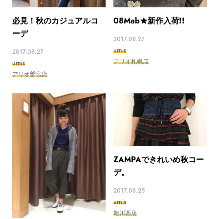
必見！秋のカジュアルコ
08Mab★新作入荷!!
ーデ
2017.08.27
urnis
2017.08.27
アリオ札幌店
urnis
アリオ鷲宮店
ZAMPAできれいめ秋コー
デ。
2017.08.25
urnis
旭川西店