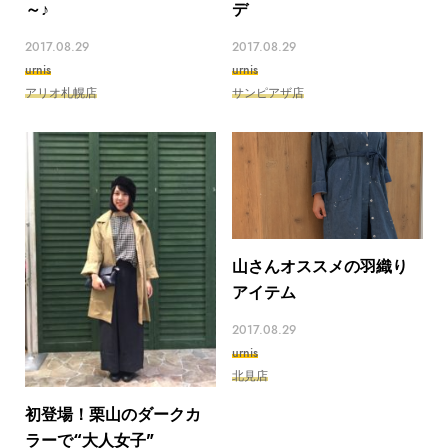
～♪
デ
2017.08.29
2017.08.29
urnis
urnis
アリオ札幌店
サンピアザ店
山さんオススメの羽織り
アイテム
2017.08.29
urnis
北見店
初登場！栗山のダークカ
ラーで“大人女子"