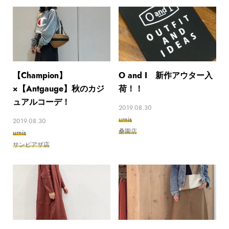
【Champion】
O and I 新作アウター入
×【Antgauge】秋のカジ
荷！！
ュアルコーデ！
2019.08.30
urnis
2019.08.30
桑園店
urnis
サンピアザ店