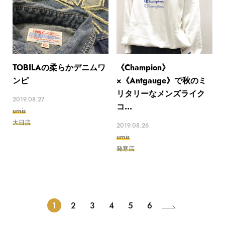
TOBILAの柔らかデニムワ
《Champion》
ンピ
×《Antgauge》で秋のミ
リタリーなメンズライク
2019.08.27
コ...
urnis
大日店
2019.08.26
urnis
発寒店
1
2
3
4
5
6