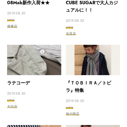
08Mab新作入荷★★
CUBE SUGARで大人カジ
ュアルに！！
2019.08.30
urnis
2019.08.30
発寒店
urnis
北見店
ラテコーデ
『ＴＯＢＩＲＡ／トビ
ラ』特集
2019.08.30
urnis
2019.08.30
大日店
urnis
旭川西店