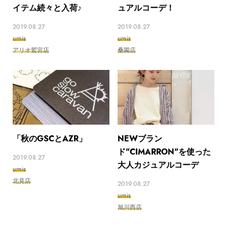
イテム続々と入荷♪
ュアルコーデ！
2019.08.27
2019.08.27
urnis
urnis
アリオ鷲宮店
桑園店
「秋のGSCとAZR」
NEWブラン
ド"CIMARRON"を使った
2019.08.27
大人カジュアルコーデ
urnis
北見店
2019.08.27
urnis
旭川西店