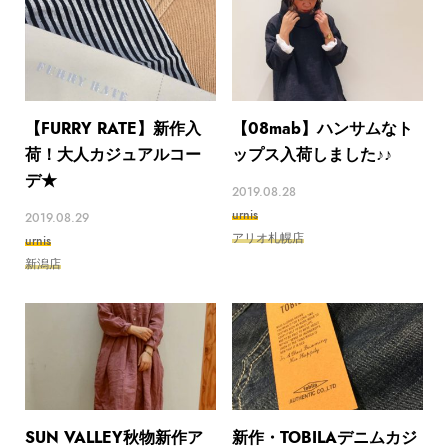
【FURRY RATE】新作入
【08mab】ハンサムなト
荷！大人カジュアルコー
ップス入荷しました♪♪
デ★
2019.08.28
urnis
2019.08.29
アリオ札幌店
urnis
新潟店
SUN VALLEY秋物新作ア
新作・TOBILAデニムカジ