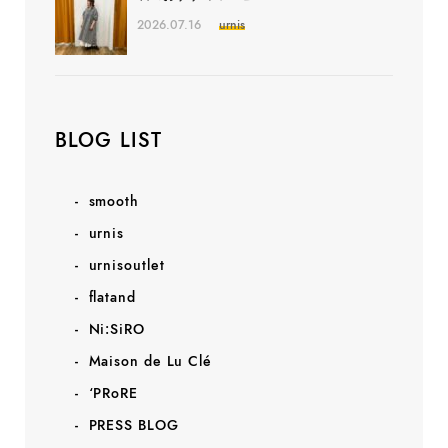
2026.07.16
urnis
BLOG LIST
smooth
urnis
urnisoutlet
flatand
Ni:SiRO
Maison de Lu Clé
‘PRoRE
PRESS BLOG