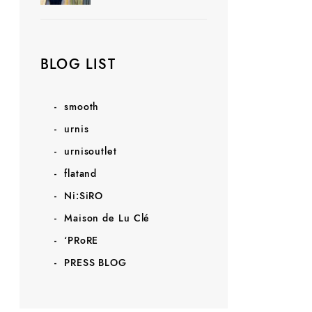
BLOG LIST
smooth
urnis
urnisoutlet
flatand
Ni:SiRO
Maison de Lu Clé
‘PRoRE
PRESS BLOG