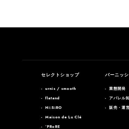
セレクトショップ
バーニッシ
urnis / smooth
業態開発
flatand
アパレル
Ni:SiRO
販売・運
Maison de Lu Clé
‘PRoRE