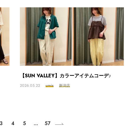
【SUN VALLEY】カラーアイテムコーデ♪
2026.05.22
urnis
新潟店
3
4
5
…
57