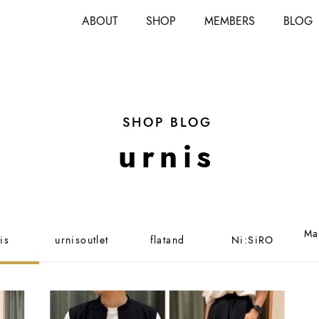
ABOUT
SHOP
MEMBERS
BLOG
SHOP BLOG
urnis
Ma
is
urnisoutlet
flatand
Ni:SiRO