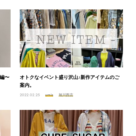
ル編〜
オトクなイベント盛り沢山♪新作アイテムのご
案内。
2022.02.25
urnis
旭川西店