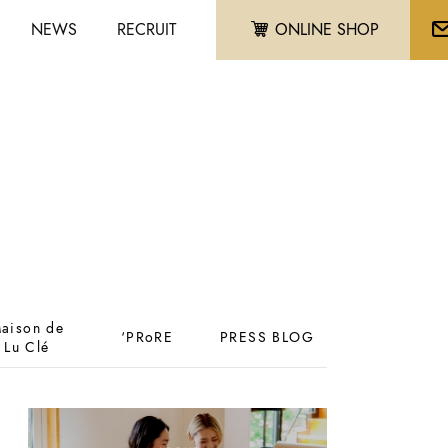
NEWS
RECRUIT
ONLINE SHOP
aison de
‘PRoRE
PRESS BLOG
Lu Clé