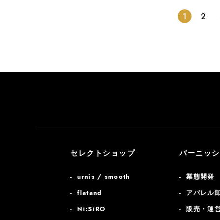
1
2
セレクトショップ
バーニッシ
urnis / smooth
業態開発
flatand
アパレル
Ni:SiRO
販売・運