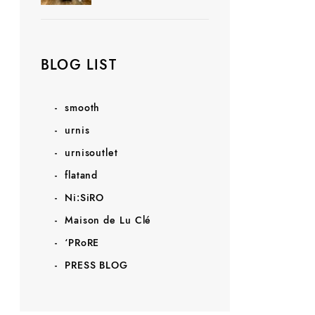
BLOG LIST
smooth
urnis
urnisoutlet
flatand
Ni:SiRO
Maison de Lu Clé
‘PRoRE
PRESS BLOG