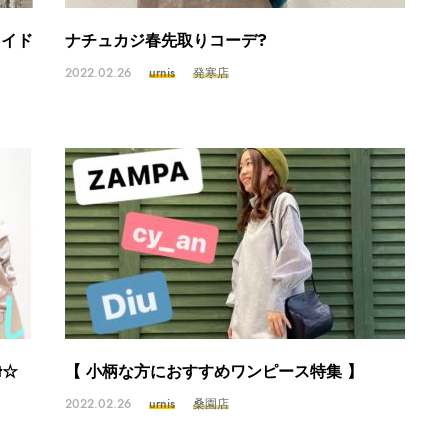
ワイド
ナチュカジ春先取りコーデ?
2022.02.26
urnis
発寒店
t☆
【 小柄な方におすすめワンピース特集 】
2022.02.26
urnis
桑園店